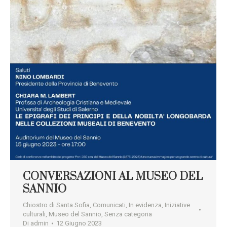
CONVERSAZIONI AL MUSEO DEL
SANNIO
Chiostro di Santa Sofia
,
Comunicati
,
In evidenza
,
Iniziative
culturali
,
Museo del Sannio
,
Senza categoria
Di
admin
12 Giugno 2023