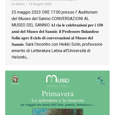
Di
admin
12 Giugno 2023
25 maggio 2023 ORE 17.00 presso l’ Auditorium
del Museo del Sannio CONVERSAZIONI AL
MUSEO DEL SANNIO 𝐀𝐥 𝐯𝐢𝐚 𝐥𝐞 𝐜𝐞𝐥𝐞𝐛𝐫𝐚𝐳𝐢𝐨𝐧𝐢 𝐩𝐞𝐫 𝐢 𝟏𝟓𝟎
𝐚𝐧𝐧𝐢 𝐝𝐞𝐥 𝐌𝐮𝐬𝐞𝐨 𝐝𝐞𝐥 𝐒𝐚𝐧𝐧𝐢𝐨: 𝐢𝐥 𝐏𝐫𝐨𝐟𝐞𝐬𝐬𝐨𝐫𝐞 𝐟𝐢𝐧𝐥𝐚𝐧𝐝𝐞𝐬𝐞
𝐒𝐨𝐥𝐢𝐧 𝐚𝐩𝐫𝐞 𝐢𝐥 𝐜𝐢𝐜𝐥𝐨 𝐝𝐢 𝐜𝐨𝐧𝐯𝐞𝐫𝐬𝐚𝐳𝐢𝐨𝐧𝐢 𝐚𝐥 𝐌𝐮𝐬𝐞𝐨 𝐝𝐞𝐥
𝐒𝐚𝐧𝐧𝐢𝐨. Sarà l’incontro con Heikki Solin, professore
emerito di Letteratura Latina all’Università di
Helsinki,…