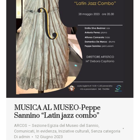
MUSICA AL MUSEO-Peppe
Sannino “Latin jazz combo”
ARCOS – Sezione Egizia del Museo del Sannio
,
Comunicati
,
In evidenza
,
Iniziative culturali
,
Senza categoria
Di
admin
12 Giugno 2023