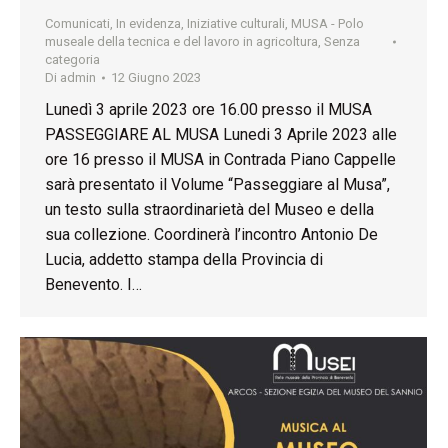
Comunicati
,
In evidenza
,
Iniziative culturali
,
MUSA - Polo
museale della tecnica e del lavoro in agricoltura
,
Senza
categoria
Di
admin
12 Giugno 2023
Lunedì 3 aprile 2023 ore 16.00 presso il MUSA
PASSEGGIARE AL MUSA Lunedi 3 Aprile 2023 alle
ore 16 presso il MUSA in Contrada Piano Cappelle
sarà presentato il Volume “Passeggiare al Musa”,
un testo sulla straordinarietà del Museo e della
sua collezione. Coordinerà l’incontro Antonio De
Lucia, addetto stampa della Provincia di
Benevento. I…