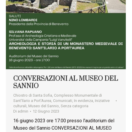
CONVERSAZIONI AL MUSEO DEL
SANNIO
Chiostro di Santa Sofia
,
Complesso Monumentale di
Sant'Ilario a Port'Aurea
,
Comunicati
,
In evidenza
,
Iniziative
culturali
,
Museo del Sannio
,
Senza categoria
Di
admin
12 Giugno 2023
16 giugno 2023 ore 17.00 presso l’auditorium del
Museo del Sannio CONVERSAZIONI AL MUSEO