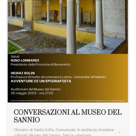
CONVERSAZIONI AL MUSEO DEL
SANNIO
Chiostro di Santa Sofia
,
Comunicati
,
In evidenza
,
Iniziative
culturali
,
Museo del Sannio
,
Senza categoria