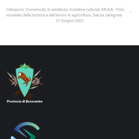
Categorie:
Comunicati
,
In evidenza
,
Iniziative culturali
,
MUSA - Polo
museale della tecnica e del lavoro in agricoltura
,
Senza categoria
12 Giugno 2023