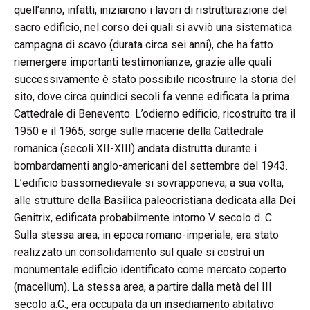
quell’anno, infatti, iniziarono i lavori di ristrutturazione del
sacro edificio, nel corso dei quali si avviò una sistematica
campagna di scavo (durata circa sei anni), che ha fatto
riemergere importanti testimonianze, grazie alle quali
successivamente è stato possibile ricostruire la storia del
sito, dove circa quindici secoli fa venne edificata la prima
Cattedrale di Benevento. L’odierno edificio, ricostruito tra il
1950 e il 1965, sorge sulle macerie della Cattedrale
romanica (secoli XII-XIII) andata distrutta durante i
bombardamenti anglo-americani del settembre del 1943.
L’edificio bassomedievale si sovrapponeva, a sua volta,
alle strutture della Basilica paleocristiana dedicata alla Dei
Genitrix, edificata probabilmente intorno V secolo d. C..
Sulla stessa area, in epoca romano-imperiale, era stato
realizzato un consolidamento sul quale si costruì un
monumentale edificio identificato come mercato coperto
(macellum). La stessa area, a partire dalla metà del III
secolo a.C., era occupata da un insediamento abitativo