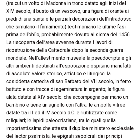
(tra cui un volto di Madonna in trono datato agli inizi del
XIV secolo, il busto di un vescovo, una figura di orante ai
piedi di una santa e le parziali decorazioni dell’intradosso
che simulano il firmamento) testimoniano le ultime fasi
prima dell’oblìo, probabilmente dovuto al sisma del 1456.
La riscoperta dell’area avvenne durante i lavori di
ricostruzione della Cattedrale dopo la seconda guerra
mondiale. Nell’allestimento museale la pseudocripta e gli
altri ambienti destinati all’esposizione ospitano manufatti
di assoluto valore storico, artistico e liturgico: la
cosiddetta cattedra di san Barbato del VII secolo, in ferro
battuto e con tracce di ageminatura in argento; la figura
alata datata al XIV secolo, che accompagna per mano un
bambino e tiene un agnello con l’altra; le ampolle vitree
datate tra il I ed il IV secolo d.C. e riutilizzate come
reliquiari; le lapidi paleocristiane, tra le quali quella
importantissima che attesta il duplice ministero ecclesiale
del lector psalmista; le epigrafi sepolcrali dei principi