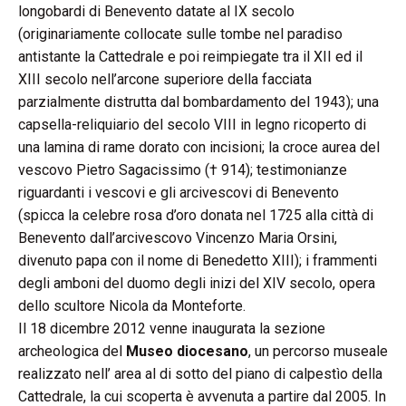
longobardi di Benevento datate al IX secolo
(originariamente collocate sulle tombe nel paradiso
antistante la Cattedrale e poi reimpiegate tra il XII ed il
XIII secolo nell’arcone superiore della facciata
parzialmente distrutta dal bombardamento del 1943); una
capsella-reliquiario del secolo VIII in legno ricoperto di
una lamina di rame dorato con incisioni; la croce aurea del
vescovo Pietro Sagacissimo († 914); testimonianze
riguardanti i vescovi e gli arcivescovi di Benevento
(spicca la celebre rosa d’oro donata nel 1725 alla città di
Benevento dall’arcivescovo Vincenzo Maria Orsini,
divenuto papa con il nome di Benedetto XIII); i frammenti
degli amboni del duomo degli inizi del XIV secolo, opera
dello scultore Nicola da Monteforte.
Il 18 dicembre 2012 venne inaugurata la sezione
archeologica del
Museo diocesano
, un percorso museale
realizzato nell’ area al di sotto del piano di calpestìo della
Cattedrale, la cui scoperta è avvenuta a partire dal 2005. In