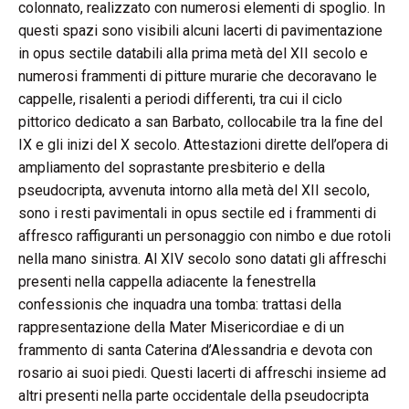
colonnato, realizzato con numerosi elementi di spoglio. In
questi spazi sono visibili alcuni lacerti di pavimentazione
in opus sectile databili alla prima metà del XII secolo e
numerosi frammenti di pitture murarie che decoravano le
cappelle, risalenti a periodi differenti, tra cui il ciclo
pittorico dedicato a san Barbato, collocabile tra la fine del
IX e gli inizi del X secolo. Attestazioni dirette dell’opera di
ampliamento del soprastante presbiterio e della
pseudocripta, avvenuta intorno alla metà del XII secolo,
sono i resti pavimentali in opus sectile ed i frammenti di
affresco raffiguranti un personaggio con nimbo e due rotoli
nella mano sinistra. Al XIV secolo sono datati gli affreschi
presenti nella cappella adiacente la fenestrella
confessionis che inquadra una tomba: trattasi della
rappresentazione della Mater Misericordiae e di un
frammento di santa Caterina d’Alessandria e devota con
rosario ai suoi piedi. Questi lacerti di affreschi insieme ad
altri presenti nella parte occidentale della pseudocripta