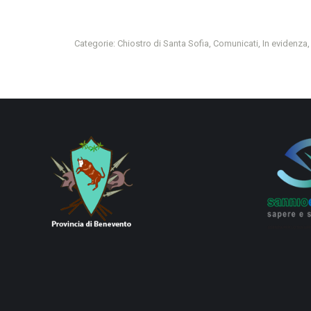
Categorie:
Chiostro di Santa Sofia
,
Comunicati
,
In evidenza