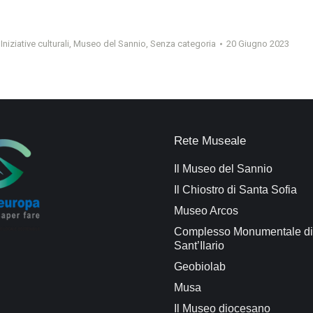
,
Iniziative culturali
,
Museo del Sannio
,
Senza categoria
20 Giugno 2023
Rete Museale
Il Museo del Sannio
Il Chiostro di Santa Sofia
Museo Arcos
Complesso Monumentale di
Sant’Ilario
Geobiolab
Musa
Il Museo diocesano