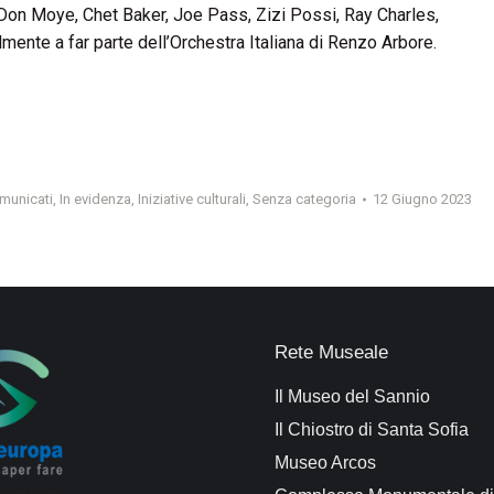
u Don Moye, Chet Baker, Joe Pass, Zizi Possi, Ray Charles,
mente a far parte dell’Orchestra Italiana di Renzo Arbore.
municati
,
In evidenza
,
Iniziative culturali
,
Senza categoria
12 Giugno 2023
Rete Museale
Il Museo del Sannio
Il Chiostro di Santa Sofia
Museo Arcos