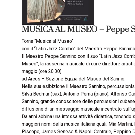
MUSICA AL MUSEO – Peppe San
Torna “Musica al Museo”
con il “Latin Jazz Combo” del Maestro Peppe Sannin
Il Maestro Peppe Sannino con il suo “Latin Jazz Comb
Museo”, la rassegna musicale di cui è direttore artis
maggio (ore 20,30)
ad Arcos – Sezione Egizia del Museo del Sannio.
Nella sua esibizione il Maestro Sannino, percussionis
Silva Bedmar (sax), Antonio Perna (piano), Alfonso 
Sannino, grande conoscitore delle percussioni cubane,
diffusione di un messaggio musicale incentrato sull’u
Da anni abbina una intessa attività didattica, tenendo s
maggiori nomi della musica italiana quali: Mia Martini,
Piscopo, James Senese & Napoli Centrale, Peppino D