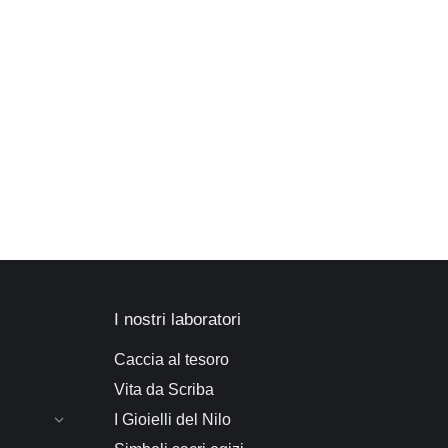
I nostri laboratori
Caccia al tesoro
Vita da Scriba
I Gioielli del Nilo