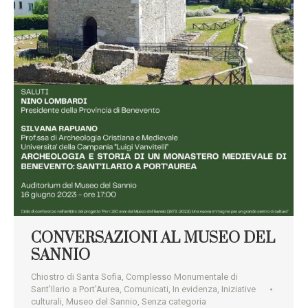
CONVERSAZIONI AL MUSEO DEL
SANNIO
Chiostro di Santa Sofia
,
Complesso Monumentale di
Sant'Ilario a Port'Aurea
,
Comunicati
,
In evidenza
,
Iniziative
culturali
,
Museo del Sannio
,
Senza categoria