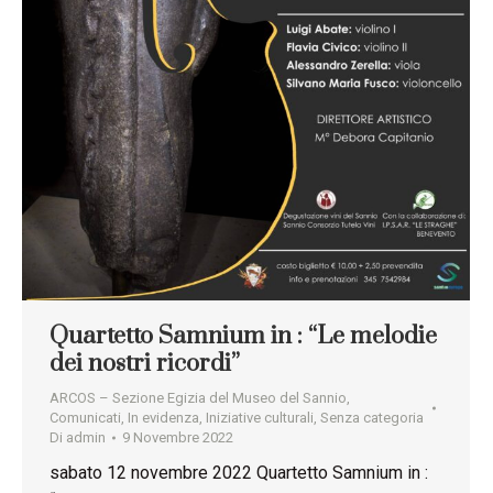
Quartetto Samnium in : “Le melodie
dei nostri ricordi”
ARCOS – Sezione Egizia del Museo del Sannio
,
Comunicati
,
In evidenza
,
Iniziative culturali
,
Senza categoria
Di
admin
9 Novembre 2022
sabato 12 novembre 2022 Quartetto Samnium in :