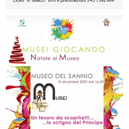
Liceo “G. Guacci” Info e prenotazioni 345 7542984