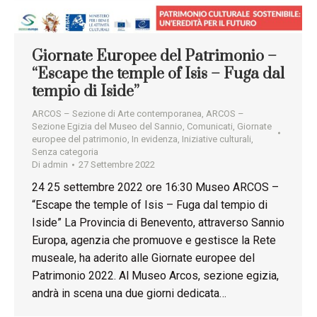
Giornate Europee del Patrimonio –
“Escape the temple of Isis – Fuga dal
tempio di Iside”
ARCOS – Sezione di Arte contemporanea
,
ARCOS –
Sezione Egizia del Museo del Sannio
,
Comunicati
,
Giornate
europee del patrimonio
,
In evidenza
,
Iniziative culturali
,
Senza categoria
Di
admin
27 Settembre 2022
24 25 settembre 2022 ore 16:30 Museo ARCOS –
“Escape the temple of Isis – Fuga dal tempio di
Iside” La Provincia di Benevento, attraverso Sannio
Europa, agenzia che promuove e gestisce la Rete
museale, ha aderito alle Giornate europee del
Patrimonio 2022. Al Museo Arcos, sezione egizia,
andrà in scena una due giorni dedicata…