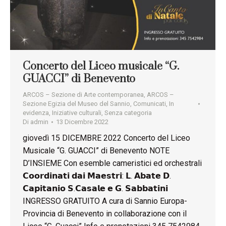
Concerto del Liceo musicale “G.
GUACCI” di Benevento
ARCOS – Sezione di Arte contemporanea
,
ARCOS –
Sezione Egizia del Museo del Sannio
,
Comunicati
,
In
evidenza
,
Iniziative culturali
,
Senza categoria
Di
admin
13 Dicembre 2022
giovedì 15 DICEMBRE 2022 Concerto del Liceo
Musicale “G. GUACCI” di Benevento NOTE
D’INSIEME Con esemble cameristici ed orchestrali
𝗖𝗼𝗼𝗿𝗱𝗶𝗻𝗮𝘁𝗶 𝗱𝗮𝗶 𝗠𝗮𝗲𝘀𝘁𝗿𝗶: 𝗟. 𝗔𝗯𝗮𝘁𝗲 𝗗.
𝗖𝗮𝗽𝗶𝘁𝗮𝗻𝗶𝗼 𝗦.𝗖𝗮𝘀𝗮𝗹𝗲 𝗲 𝗚. 𝗦𝗮𝗯𝗯𝗮𝘁𝗶𝗻𝗶
INGRESSO GRATUITO A cura di Sannio Europa-
Provincia di Benevento in collaborazione con il