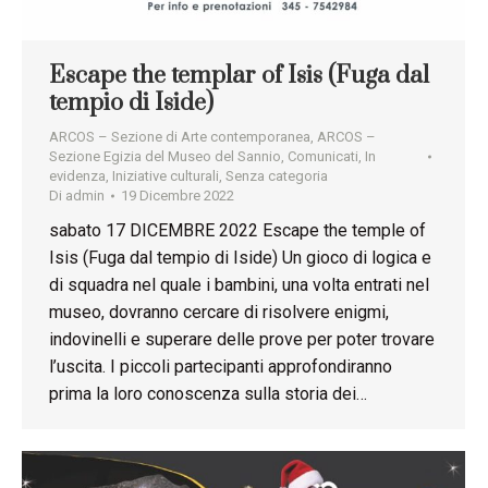
Escape the templar of Isis (Fuga dal
tempio di Iside)
ARCOS – Sezione di Arte contemporanea
,
ARCOS –
Sezione Egizia del Museo del Sannio
,
Comunicati
,
In
evidenza
,
Iniziative culturali
,
Senza categoria
Di
admin
19 Dicembre 2022
sabato 17 DICEMBRE 2022 Escape the temple of
Isis (Fuga dal tempio di Iside) Un gioco di logica e
di squadra nel quale i bambini, una volta entrati nel
museo, dovranno cercare di risolvere enigmi,
indovinelli e superare delle prove per poter trovare
l’uscita. I piccoli partecipanti approfondiranno
prima la loro conoscenza sulla storia dei…