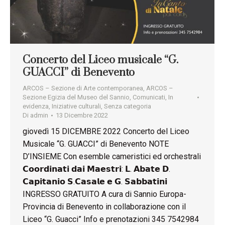
Concerto del Liceo musicale “G.
GUACCI” di Benevento
ARCOS – Sezione di Arte contemporanea
,
ARCOS –
Sezione Egizia del Museo del Sannio
,
Comunicati
,
In
evidenza
,
Iniziative culturali
,
Senza categoria
Di
admin
13 Dicembre 2022
giovedì 15 DICEMBRE 2022 Concerto del Liceo
Musicale “G. GUACCI” di Benevento NOTE
D’INSIEME Con esemble cameristici ed orchestrali
𝗖𝗼𝗼𝗿𝗱𝗶𝗻𝗮𝘁𝗶 𝗱𝗮𝗶 𝗠𝗮𝗲𝘀𝘁𝗿𝗶: 𝗟. 𝗔𝗯𝗮𝘁𝗲 𝗗.
𝗖𝗮𝗽𝗶𝘁𝗮𝗻𝗶𝗼 𝗦.𝗖𝗮𝘀𝗮𝗹𝗲 𝗲 𝗚. 𝗦𝗮𝗯𝗯𝗮𝘁𝗶𝗻𝗶
INGRESSO GRATUITO A cura di Sannio Europa-
Provincia di Benevento in collaborazione con il
Liceo “G. Guacci” Info e prenotazioni 345 7542984