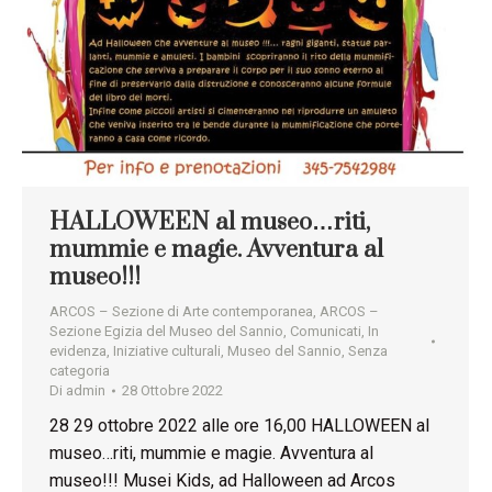
HALLOWEEN al museo…riti,
mummie e magie. Avventura al
museo!!!
ARCOS – Sezione di Arte contemporanea
,
ARCOS –
Sezione Egizia del Museo del Sannio
,
Comunicati
,
In
evidenza
,
Iniziative culturali
,
Museo del Sannio
,
Senza
categoria
Di
admin
28 Ottobre 2022
28 29 ottobre 2022 alle ore 16,00 HALLOWEEN al
museo…riti, mummie e magie. Avventura al
museo!!! Musei Kids, ad Halloween ad Arcos