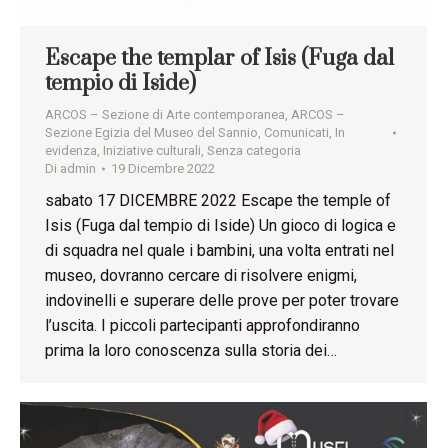
Escape the templar of Isis (Fuga dal
tempio di Iside)
ARCOS – Sezione di Arte contemporanea
,
ARCOS –
Sezione Egizia del Museo del Sannio
,
Comunicati
,
In
evidenza
,
Iniziative culturali
,
Senza categoria
Di
admin
19 Dicembre 2022
sabato 17 DICEMBRE 2022 Escape the temple of
Isis (Fuga dal tempio di Iside) Un gioco di logica e
di squadra nel quale i bambini, una volta entrati nel
museo, dovranno cercare di risolvere enigmi,
indovinelli e superare delle prove per poter trovare
l’uscita. I piccoli partecipanti approfondiranno
prima la loro conoscenza sulla storia dei…