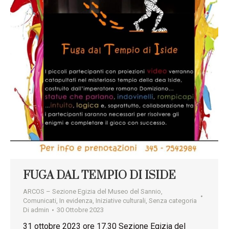
FUGA DAL TEMPIO DI ISIDE
ARCOS – Sezione Egizia del Museo del Sannio
,
Comunicati
,
In evidenza
,
Iniziative culturali
,
Senza categoria
Di
admin
30 Ottobre 2023
31 ottobre 2023 ore 17.30 Sezione Egizia del