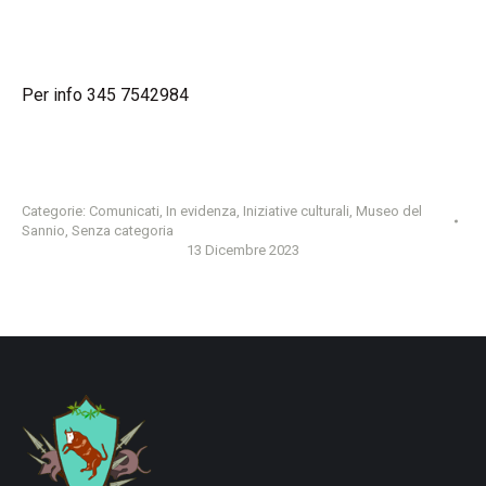
Per info 345 7542984
Categorie:
Comunicati
,
In evidenza
,
Iniziative culturali
,
Museo del
Sannio
,
Senza categoria
13 Dicembre 2023