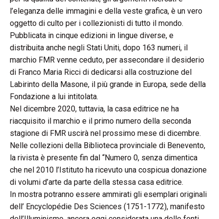
l’eleganza delle immagini e della veste grafica, è un vero
oggetto di culto per i collezionisti di tutto il mondo.
Pubblicata in cinque edizioni in lingue diverse, e
distribuita anche negli Stati Uniti, dopo 163 numeri, il
marchio FMR venne ceduto, per assecondare il desiderio
di Franco Maria Ricci di dedicarsi alla costruzione del
Labirinto della Masone, il più grande in Europa, sede della
Fondazione a lui intitolata.
Nel dicembre 2020, tuttavia, la casa editrice ne ha
riacquisito il marchio e il primo numero della seconda
stagione di FMR uscirà nel prossimo mese di dicembre.
Nelle collezioni della Biblioteca provinciale di Benevento,
la rivista è presente fin dal “Numero 0, senza dimentica
che nel 2010 l’Istituto ha ricevuto una cospicua donazione
di volumi d’arte da parte della stessa casa editrice.
In mostra potranno essere ammirati gli esemplari originali
dell’ Encyclopédie Des Sciences (1751-1772), manifesto
dell’Illuminismo, ancora oggi considerata una delle fonti