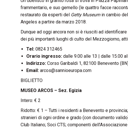
Un obelisco in granito rosa si trova in Piazza Papinian
frammentario, e suo gemello (le quattro facce raccon
restaurato da esperti del
Getty Museum
in cambio del 
Angeles a partire da marzo 2018.
Dunque ad oggi ancora non si è riusciti ad identificare
dei più importanti luoghi di culto del Mezzogiorno, atti
Tel:
0824 312465
Orario ingresso:
dalle 9.00 alle 13 | dalle 15.00 a
Indirizzo:
Corso Garibaldi 1, 82100 Benevento (BN
Email:
arcos@sannioeuropa.com
BIGLIETTO
MUSEO ARCOS – Sez. Egizia
Intero: € 2
Ridotto: € 1 – Tutti i residenti a Benevento e provincia
stranieri di ogni ordine e grado (con documento valido
Club Italiano; Soci CTS; componenti dell’Associazion