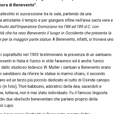
nora di Benevento”.
allestito in successione tra le sale, partendo da una
a antistante il tempio e per giungere infine nell’area sacra vera e
truito dall’Imperatore Domiziano tra l’88 ed l’89 d.C. con
rità che ha reso Benevento il luogo in Occidente che presenta la
e per la maggior parte statue.
A Benevento, infatti, si trovava uno
iuti soprattutto nel 1903 testimoniano la presenza di un santuario
senti in Italia è l’unico in stile faraonico ed è anche l’unico
 dallo studioso tedesco W. Muller i santuari a Benevento erano
cui sarebbero da riferire le statue in marmo chiaro, il secondo
ano ed un terzo più piccolo dedicato al culto di Osiride canopo.
 (in foto), Thot-babbuino, adoratrici della dea, sacerdoti e
, tuttavia, non è mai stato individuato. Fu il famoso linguista
i dei due obelischi beneventani che parlano proprio della
io Lupo.