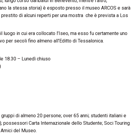
o, lungo corso Garibaldi in Benevento, mentre l’altro,
tano la stessa storia) è esposto presso il museo ARCOS e sarà
prestito di alcuni reperti per una mostra che è prevista a Los
 il luogo in cui era collocato l’Iseo, ma esso fu certamente uno
vo per secoli fino almeno all’Editto di Tessalonica.
lle 18.30 – Lunedì chiuso
)
; gruppi di almeno 20 persone; over 65 anni; studenti italiani e
); possessori Carta Internazionale dello Studente; Soci Touring
e Amici del Museo.