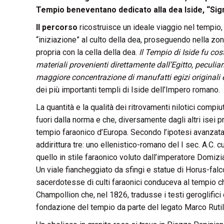
Tempio beneventano dedicato alla dea Iside, “Sig
Il percorso
ricostruisce un ideale viaggio nel tempio, 
“iniziazione” al culto della dea, proseguendo nella zon
propria con la cella della dea.
Il Tempio di Iside fu cos
materiali provenienti direttamente dall’Egitto, peculia
maggiore concentrazione di manufatti egizi originali 
dei più importanti templi di Iside dell’Impero romano.
La quantità e la qualità dei ritrovamenti nilotici comp
fuori dalla norma e che, diversamente dagli altri isei pre
tempio faraonico d’Europa. Secondo l’ipotesi avanzata
addirittura tre: uno ellenistico-romano del I sec. A.C. 
quello in stile faraonico voluto dall’imperatore Domizi
Un viale fiancheggiato da sfingi e statue di Horus-falco
sacerdotesse di culti faraonici conduceva al tempio che
Champollion che, nel 1826, tradusse i testi geroglific
fondazione del tempio da parte del legato Marco Rutil